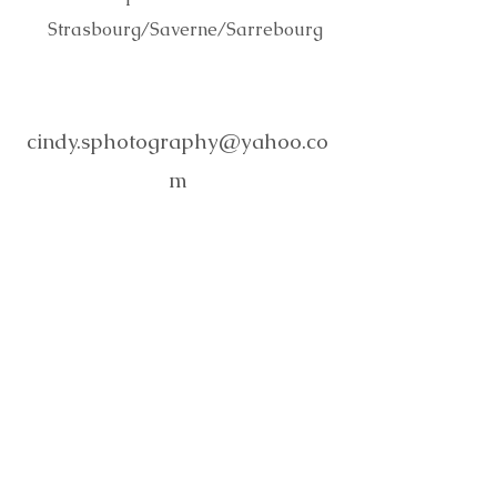
Strasbourg/Saverne/Sarrebourg
cindy.sphotography@yahoo.co
m
06.99.69.64.33
Pour me suivre: