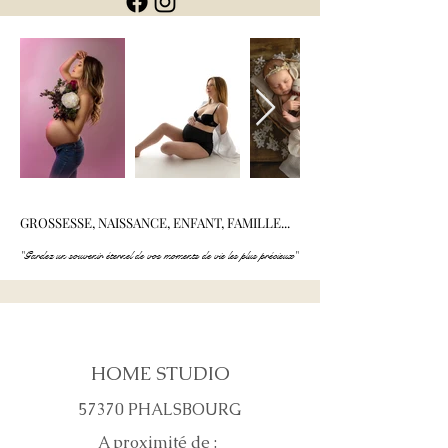
GROSSESSE, NAISSANCE, ENFANT, FAMILLE...
GROSSESSE, NAISSANCE, ENFANT, FAMILLE...
"Gardez un souvenir éternel de vos moments de vie les plus précieux"
"Gardez un souvenir éternel de vos moments de vie les plus précieux"
HOME STUDIO
57370 PHALSBOURG
A proximité de :