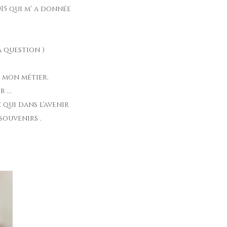
15 qui m' a donnée
a question )
n mon métier.
...
 qui dans l'avenir
souvenirs .