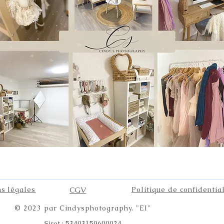
s légales
CGV
Politique de confidential
© 2023 par Cindysphotography. "EI"
Siret : 53403159600024